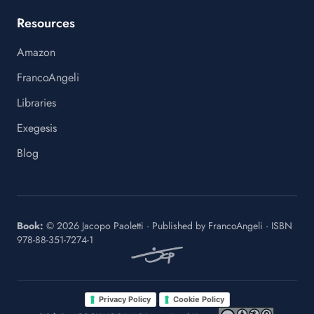
Resources
Amazon
FrancoAngeli
Libraries
Exegesis
Blog
Book:
©
2026
Jacopo Paoletti
·
Published by
FrancoAngeli
· ISBN
978-88-351-7274-1
·
Privacy Policy
Cookie Policy