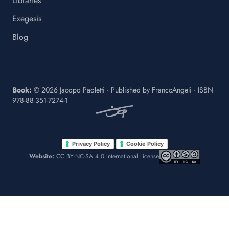
Libraries
Exegesis
Blog
Book:
©
2026
Jacopo Paoletti
·
Published by
FrancoAngeli
· ISBN
978-88-351-7274-1
·
Privacy Policy
Cookie Policy
Website:
CC BY-NC-SA 4.0 International License