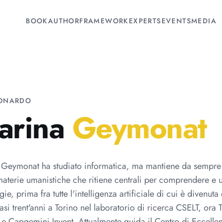
BOOK
AUTHOR
FRAMEWORK
EXPERTS
EVENTS
MEDIA
ONARDO
arina
Geymonat
Geymonat ha studiato informatica, ma mantiene da sempre 
materie umanistiche che ritiene centrali per comprendere e ut
gie, prima fra tutte l'intelligenza artificiale di cui è divenut
asi trent'anni a Torino nel laboratorio di ricerca CSELT, ora
l e Capgemini Invent. Attualmente guida il Centro di Eccellenz