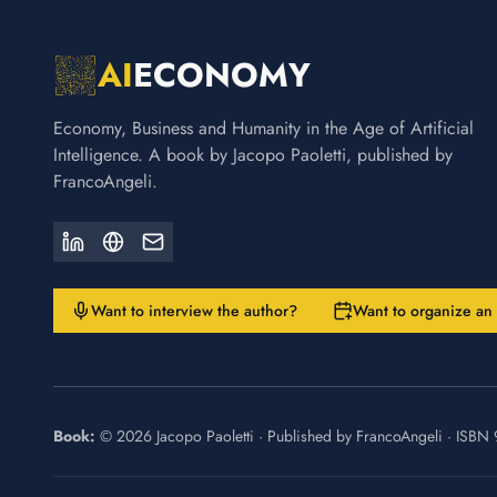
AI
ECONOMY
Economy, Business and Humanity in the Age of Artificial
Intelligence. A book by Jacopo Paoletti, published by
FrancoAngeli.
Want to interview the author?
Want to organize an
Book:
©
2026
Jacopo Paoletti
·
Published by
FrancoAngeli
· ISBN