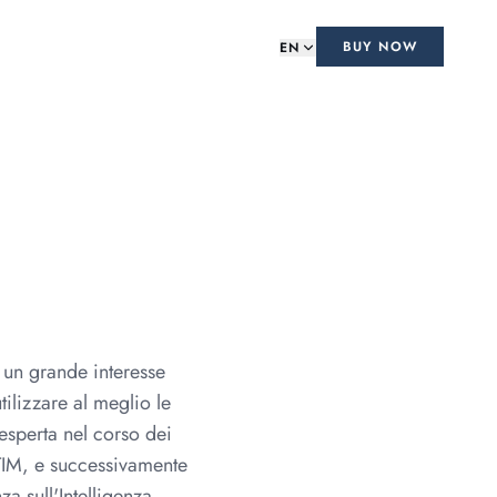
BUY NOW
EN
un grande interesse
ilizzare al meglio le
a esperta nel corso dei
 TIM, e successivamente
a sull'Intelligenza