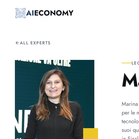
Skip to main content
AI
ECONOMY
ALL EXPERTS
LE
M
Marina 
per le 
tecnolo
suoi qu
in Sisa