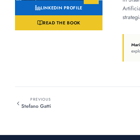
Artific
LINKEDIN PROFILE
strateg
READ THE BOOK
Mar
expl
PREVIOUS
Stefano
Gatti