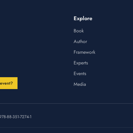
Explore
Book
Author
Framework
Experts
Events
 event?
Media
978-88-351-7274-1