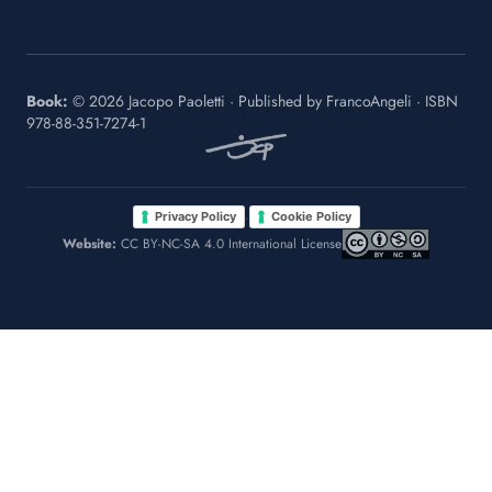
Book:
©
2026
Jacopo Paoletti
·
Published by
FrancoAngeli
· ISBN
978-88-351-7274-1
·
Privacy Policy
Cookie Policy
Website:
CC BY-NC-SA 4.0 International License
Le tue preferenze relative alla privacy
Informativa sulla raccolta