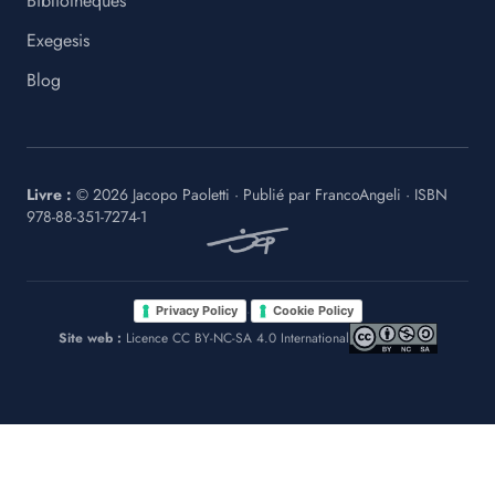
Bibliothèques
Exegesis
Blog
Livre :
©
2026
Jacopo Paoletti
·
Publié par
FrancoAngeli
· ISBN
978-88-351-7274-1
·
Privacy Policy
Cookie Policy
Site web :
Licence CC BY-NC-SA 4.0 International