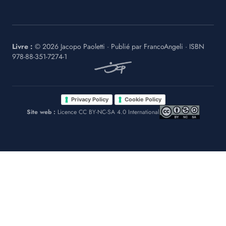
Livre :
©
2026
Jacopo Paoletti
·
Publié par
FrancoAngeli
· ISBN
978-88-351-7274-1
·
Privacy Policy
Cookie Policy
Site web :
Licence CC BY-NC-SA 4.0 International
Le tue preferenze relative alla privacy
Informativa sulla raccolta