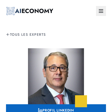
Aller au contenu principal
AI
ECONOMY
TOUS LES EXPERTS
PROFIL LINKEDIN