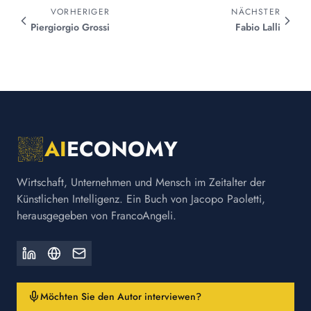
VORHERIGER
NÄCHSTER
Piergiorgio
Grossi
Fabio
Lalli
AI
ECONOMY
Wirtschaft, Unternehmen und Mensch im Zeitalter der
Künstlichen Intelligenz. Ein Buch von Jacopo Paoletti,
herausgegeben von FrancoAngeli.
Möchten Sie den Autor interviewen?