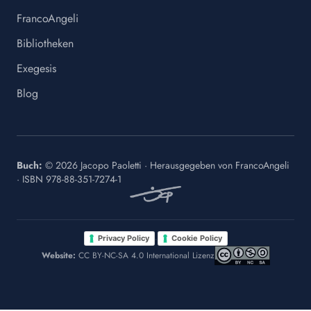
FrancoAngeli
Bibliotheken
Exegesis
Blog
Buch:
©
2026
Jacopo Paoletti
·
Herausgegeben von
FrancoAngeli
· ISBN
978-88-351-7274-1
·
Privacy Policy
Cookie Policy
Website:
CC BY-NC-SA 4.0 International Lizenz