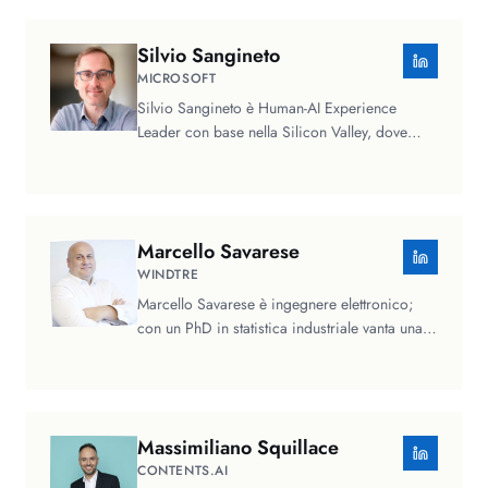
Silvio
Sangineto
MICROSOFT
Silvio Sangineto è Human-AI Experience
Leader con base nella Silicon Valley, dove
guida design e ricerca in Microsoft…
Marcello
Savarese
WINDTRE
Marcello Savarese è ingegnere elettronico;
con un PhD in statistica industriale vanta una
consolidata esperienza…
Massimiliano
Squillace
CONTENTS.AI