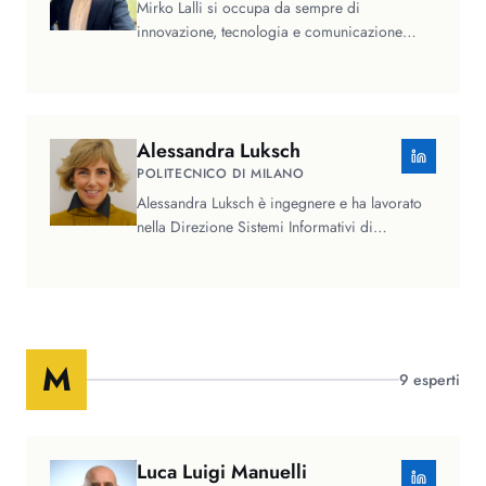
Mirko Lalli si occupa da sempre di
innovazione, tecnologia e comunicazione
strategica. Fondatore e CEO di The Data…
Alessandra
Luksch
POLITECNICO DI MILANO
Alessandra Luksch è ingegnere e ha lavorato
nella Direzione Sistemi Informativi di
importanti gruppi multinazionali…
M
9
esperti
Luca Luigi
Manuelli