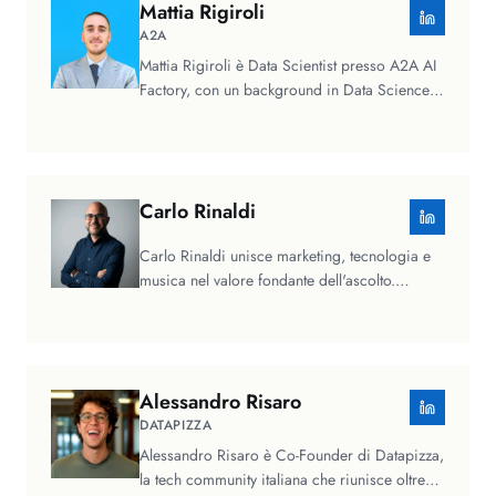
Mattia
Rigiroli
A2A
Mattia Rigiroli è Data Scientist presso A2A AI
Factory, con un background in Data Science e
Statistica. Dopo esperienze…
Carlo
Rinaldi
Carlo Rinaldi unisce marketing, tecnologia e
musica nel valore fondante dell'ascolto.
Ingegnere informatico laureato al…
Alessandro
Risaro
DATAPIZZA
Alessandro Risaro è Co-Founder di Datapizza,
la tech community italiana che riunisce oltre