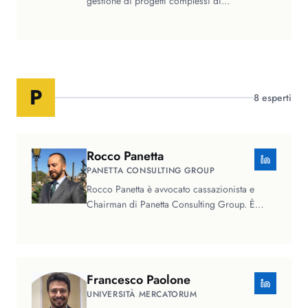
gestione di progetti complessi di
trasformazione digitale e di data analytics,…
P
8
esperti
Rocco
Panetta
PANETTA CONSULTING GROUP
Rocco Panetta è avvocato cassazionista e
Chairman di Panetta Consulting Group. È
specializzato in diritto delle…
Francesco
Paolone
UNIVERSITÀ MERCATORUM