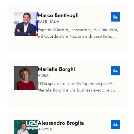
Marco
Bentivogli
BASE ITALIA
Esperto di lavoro, innovazione, AI e industria,
è il Coordinatore Nazionale di Base Italia.
Svolge attività di ricerca…
Mariella
Borghi
AIDEA
TEDx speaker e LinkedIn Top Voice per l'AI,
Mariella Borghi è una business executive con
oltre venticinque anni di…
Alessandro
Broglia
UP2YOU