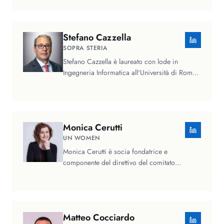
Stefano
Cazzella
SOPRA STERIA
Stefano Cazzella è laureato con lode in
Ingegneria Informatica all'Università di Roma
"La Sapienza", avvia il suo…
Monica
Cerutti
UN WOMEN
Monica Cerutti è socia fondatrice e
componente del direttivo del comitato
nazionale UN Women Italy, l'ente delle…
Matteo
Cocciardo