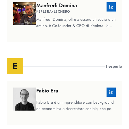
Manfredi
Domina
KEPLERA/LEXHERO
Manfredi Domina, oltre a essere un socio e un
amico, è Co-founder & CEO di Keplera, la
startup legal-tech (fondata…
E
1
esperto
Fabio
Era
Fabio Era è un imprenditore con background
da economista e ricercatore sociale, che per
lavoro si è spesso occupato di…