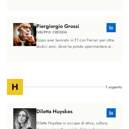
Processes. Ha introdotto l'approccio…
Piergiorgio
Grossi
GRUPPO CREDEM
Dopo aver lavorato in F1 con Ferrari per oltre
dodici anni, dove ha potuto sperimentare ai
massimi livelli i concetti…
H
1
esperto
Diletta
Huyskes
Diletta Huyskes si occupa di etica, cultura,