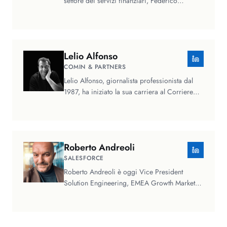
settore dei servizi finanziari, Federico
Aguggini ha lavorato sia per…
Lelio
Alfonso
COMIN & PARTNERS
Lelio Alfonso, giornalista professionista dal
1987, ha iniziato la sua carriera al Corriere
Mercantile. È stato…
Roberto
Andreoli
SALESFORCE
Roberto Andreoli è oggi Vice President
Solution Engineering, EMEA Growth Markets
in Salesforce, dove attualmente guida…