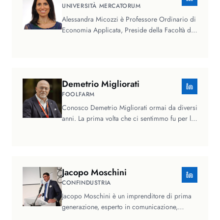
UNIVERSITÀ MERCATORUM
Alessandra Micozzi è Professore Ordinario di
Economia Applicata, Preside della Facoltà di
Scienze della Società e della…
Demetrio
Migliorati
FOOLFARM
Conosco Demetrio Migliorati ormai da diversi
anni. La prima volta che ci sentimmo fu per la
campagna social che…
Jacopo
Moschini
CONFINDUSTRIA
Jacopo Moschini è un imprenditore di prima
generazione, esperto in comunicazione,
marketing strategico e innovazione…