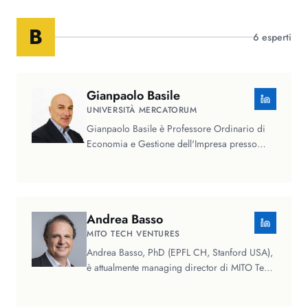
B
6
esperti
Gianpaolo
Basile
UNIVERSITÀ MERCATORUM
Gianpaolo Basile è Professore Ordinario di
Economia e Gestione dell'Impresa presso
l'Universitas Mercatorum e docente…
Andrea
Basso
MITO TECH VENTURES
Andrea Basso, PhD (EPFL CH, Stanford USA),
è attualmente managing director di MITO Tech
Ventures Fund e CTO di MITO…