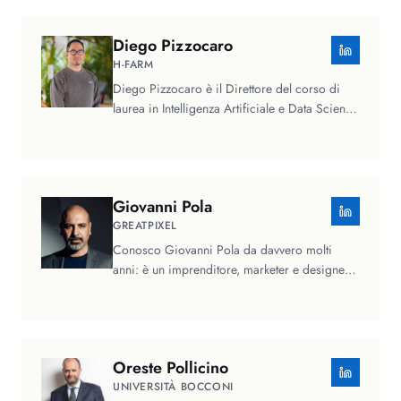
Diego
Pizzocaro
H-FARM
Diego Pizzocaro è il Direttore del corso di
laurea in Intelligenza Artificiale e Data Science
presso H-FARM College e…
Giovanni
Pola
GREATPIXEL
Conosco Giovanni Pola da davvero molti
anni: è un imprenditore, marketer e designer
da sempre in prima linea nella…
Oreste
Pollicino
UNIVERSITÀ BOCCONI