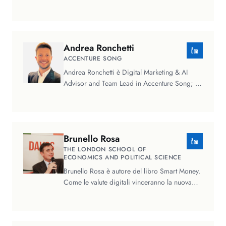
500.000 professionisti e…
Andrea
Ronchetti
ACCENTURE SONG
Andrea Ronchetti è Digital Marketing & AI
Advisor and Team Lead in Accenture Song; è
un advisor specializzato in…
Brunello
Rosa
THE LONDON SCHOOL OF
ECONOMICS AND POLITICAL SCIENCE
Brunello Rosa è autore del libro Smart Money.
Come le valute digitali vinceranno la nuova
Guerra Fredda – e perché…