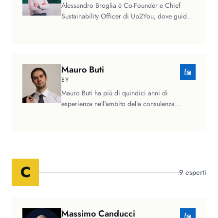
Alessandro Broglia è Co-Founder e Chief
Sustainability Officer di Up2You, dove guida
l'integrazione dell'intelligenza…
Mauro
Buti
EY
Mauro Buti ha più di quindici anni di
esperienza nell'ambito della consulenza
strategica, e ha lavorato per diverse…
C
9
esperti
Massimo
Canducci