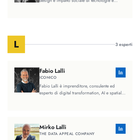
design e impatto sociale di tecnologie e
intelligenza artificiale,…
L
3
esperti
Fabio
Lalli
ICONICO
Fabio Lalli è imprenditore, consulente ed
esperto di digital transformation, AI e spatial
computing (ma, soprattutto, è…
Mirko
Lalli
THE DATA APPEAL COMPANY