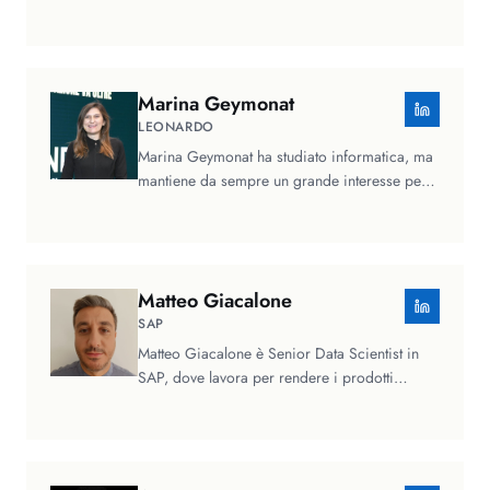
dati. Ha lavorato per…
Marina
Geymonat
LEONARDO
Marina Geymonat ha studiato informatica, ma
mantiene da sempre un grande interesse per
le materie umanistiche che…
Matteo
Giacalone
SAP
Matteo Giacalone è Senior Data Scientist in
SAP, dove lavora per rendere i prodotti
sempre più intelligenti e utili per…