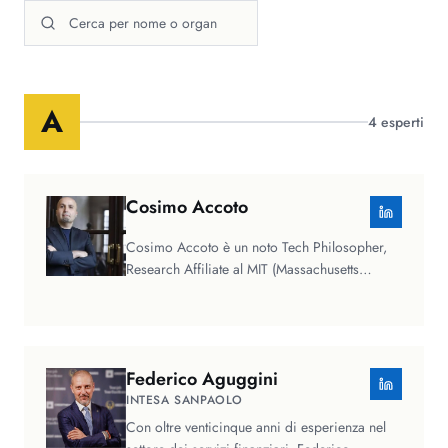
A
4
esperti
Cosimo
Accoto
Cosimo Accoto è un noto Tech Philosopher,
Research Affiliate al MIT (Massachusetts
Institute of Technology) e Adjunct…
Federico
Aguggini
INTESA SANPAOLO
Con oltre venticinque anni di esperienza nel