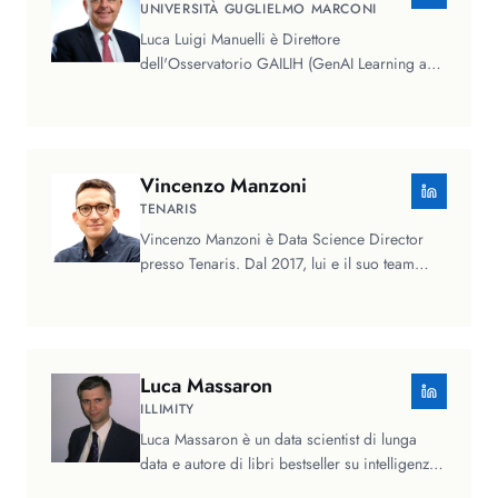
UNIVERSITÀ GUGLIELMO MARCONI
Luca Luigi Manuelli è Direttore
dell'Osservatorio GAILIH (GenAI Learning and
Innovation Hub) promosso da Unimarconi e…
Vincenzo
Manzoni
TENARIS
Vincenzo Manzoni è Data Science Director
presso Tenaris. Dal 2017, lui e il suo team
progettano e implementano…
Luca
Massaron
ILLIMITY
Luca Massaron è un data scientist di lunga
data e autore di libri bestseller su intelligenza
artificiale, machine…