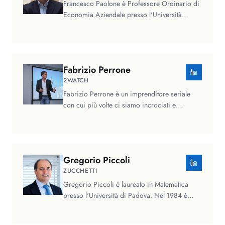
Francesco Paolone è Professore Ordinario di
Economia Aziendale presso l'Università
Mercatorum di Roma e Professore…
Fabrizio
Perrone
2WATCH
Fabrizio Perrone è un imprenditore seriale
con cui più volte ci siamo incrociati e
confrontati negli anni, e che ho…
Gregorio
Piccoli
ZUCCHETTI
Gregorio Piccoli è laureato in Matematica
presso l'Università di Padova. Nel 1984 è
entrato nel settore…