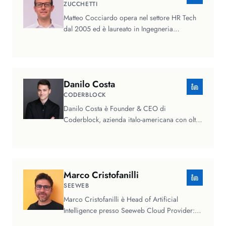
ZUCCHETTI
Matteo Cocciardo opera nel settore HR Tech
dal 2005 ed è laureato in Ingegneria
Gestionale presso il Politecnico di…
Danilo
Costa
CODERBLOCK
Danilo Costa è Founder & CEO di
Coderblock, azienda italo-americana con oltre
dieci anni di esperienza nello sviluppo…
Marco
Cristofanilli
SEEWEB
Marco Cristofanilli è Head of Artificial
Intelligence presso Seeweb Cloud Provider:
con oltre vent'anni di esperienza…