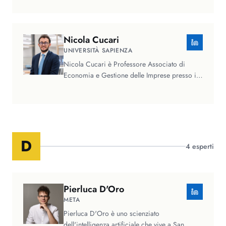
Nicola
Cucari
UNIVERSITÀ SAPIENZA
Nicola Cucari è Professore Associato di
Economia e Gestione delle Imprese presso il
Dipartimento di Management della…
D
4
esperti
Pierluca
D'Oro
META
Pierluca D'Oro è uno scienziato
dell'intelligenza artificiale che vive a San