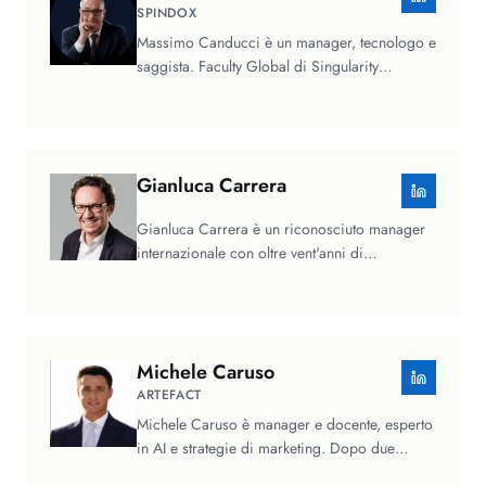
SPINDOX
Massimo Canducci è un manager, tecnologo e
saggista. Faculty Global di Singularity
University, è in libreria con il suo…
Gianluca
Carrera
Gianluca Carrera è un riconosciuto manager
internazionale con oltre vent'anni di
esperienza alla guida di aziende…
Michele
Caruso
ARTEFACT
Michele Caruso è manager e docente, esperto
in AI e strategie di marketing. Dopo due
lauree tra Roma e Parigi, ha…