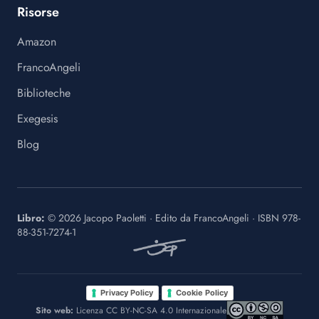
Risorse
Amazon
FrancoAngeli
Biblioteche
Exegesis
Blog
Libro:
©
2026
Jacopo Paoletti
·
Edito da
FrancoAngeli
· ISBN
978-
88-351-7274-1
·
Privacy Policy
Cookie Policy
Sito web:
Licenza CC BY-NC-SA 4.0 Internazionale