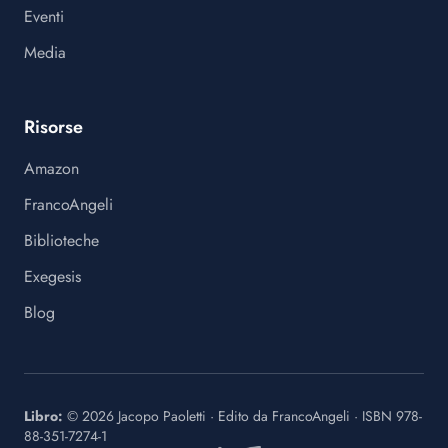
Eventi
Media
Risorse
Amazon
FrancoAngeli
Biblioteche
Exegesis
Blog
Libro:
©
2026
Jacopo Paoletti
·
Edito da
FrancoAngeli
· ISBN
978-
88-351-7274-1