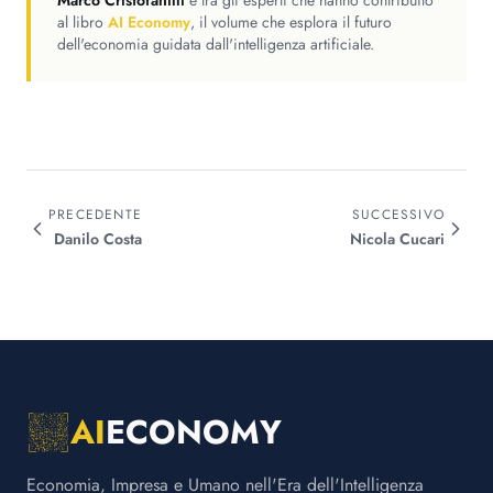
Marco Cristofanilli
è tra gli esperti che hanno contribuito
al libro
AI Economy
, il volume che esplora il futuro
dell'economia guidata dall'intelligenza artificiale.
PRECEDENTE
SUCCESSIVO
Danilo
Costa
Nicola
Cucari
AI
ECONOMY
Economia, Impresa e Umano nell'Era dell'Intelligenza