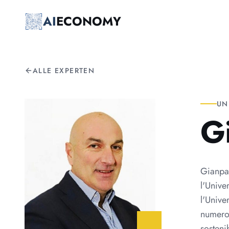
Zum Hauptinhalt springen
AI
ECONOMY
ALLE EXPERTEN
UN
G
Gianpao
l'Unive
l'Unive
numeros
sosteni