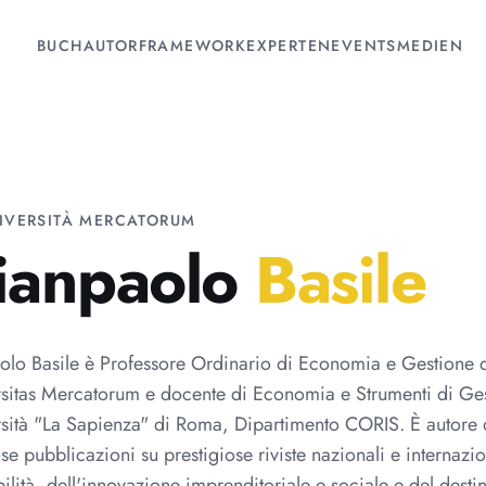
BUCH
AUTOR
FRAMEWORK
EXPERTEN
EVENTS
MEDIEN
IVERSITÀ MERCATORUM
ianpaolo
Basile
lo Basile è Professore Ordinario di Economia e Gestione d
rsitas Mercatorum e docente di Economia e Strumenti di Ge
rsità "La Sapienza" di Roma, Dipartimento CORIS. È autore 
e pubblicazioni su prestigiose riviste nazionali e internazion
bilità, dell'innovazione imprenditoriale e sociale e del des