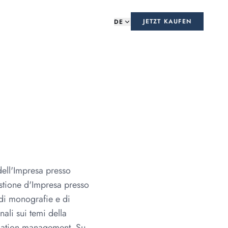
JETZT KAUFEN
DE
ell'Impresa presso
stione d'Impresa presso
di monografie e di
ali sui temi della
tination management. Su