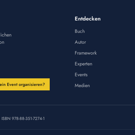
Entdecken
Buch
lichen
von
Autor
Framework
Experten
Events
ein Event organisieren?
Medien
· ISBN
978-88-351-7274-1