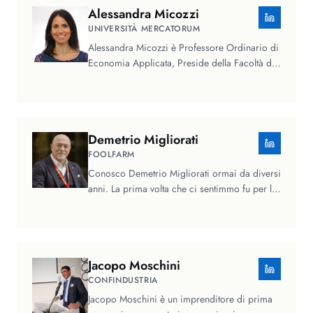
Alessandra
Micozzi
UNIVERSITÀ MERCATORUM
Alessandra Micozzi è Professore Ordinario di
Economia Applicata, Preside della Facoltà di
Scienze della Società e della…
Demetrio
Migliorati
FOOLFARM
Conosco Demetrio Migliorati ormai da diversi
anni. La prima volta che ci sentimmo fu per la
campagna social che…
Jacopo
Moschini
CONFINDUSTRIA
Jacopo Moschini è un imprenditore di prima