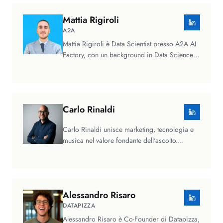
Mattia
Rigiroli
A2A
Mattia Rigiroli è Data Scientist presso A2A AI
Factory, con un background in Data Science e
Statistica. Dopo esperienze…
Carlo
Rinaldi
Carlo Rinaldi unisce marketing, tecnologia e
musica nel valore fondante dell'ascolto.
Ingegnere informatico laureato al…
Alessandro
Risaro
DATAPIZZA
Alessandro Risaro è Co-Founder di Datapizza,