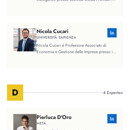
con oltre vent'anni di esperienza…
Nicola
Cucari
UNIVERSITÀ SAPIENZA
Nicola Cucari è Professore Associato di
Economia e Gestione delle Imprese presso il
Dipartimento di Management della…
D
4
Experten
Pierluca
D'Oro
META