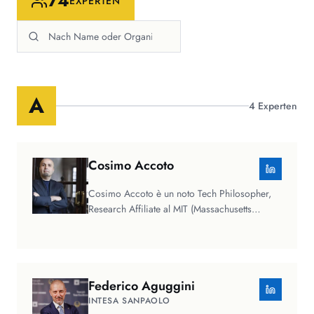
74
EXPERTEN
A
4
Experten
Cosimo
Accoto
Cosimo Accoto è un noto Tech Philosopher,
Research Affiliate al MIT (Massachusetts
Institute of Technology) e Adjunct…
Federico
Aguggini
INTESA SANPAOLO