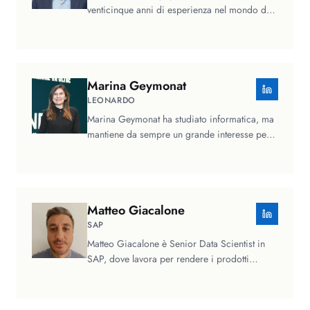
venticinque anni di esperienza nel mondo dei
dati. Ha lavorato per…
Marina
Geymonat
LEONARDO
Marina Geymonat ha studiato informatica, ma
mantiene da sempre un grande interesse per
le materie umanistiche che…
Matteo
Giacalone
SAP
Matteo Giacalone è Senior Data Scientist in
SAP, dove lavora per rendere i prodotti
sempre più intelligenti e utili per…