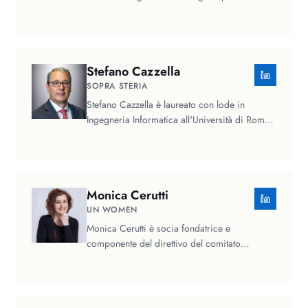
lauree tra Roma e Parigi, ha…
Stefano
Cazzella
SOPRA STERIA
Stefano Cazzella è laureato con lode in
Ingegneria Informatica all'Università di Roma
"La Sapienza", avvia il suo…
Monica
Cerutti
UN WOMEN
Monica Cerutti è socia fondatrice e
componente del direttivo del comitato
nazionale UN Women Italy, l'ente delle…