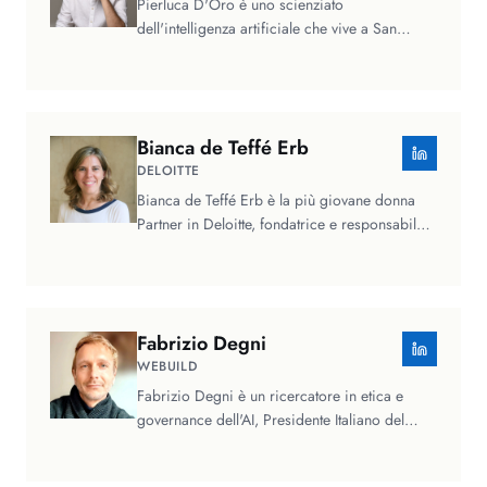
Pierluca D'Oro è uno scienziato
dell'intelligenza artificiale che vive a San
Francisco, California. Attualmente, lavora…
Bianca
de Teffé Erb
DELOITTE
Bianca de Teffé Erb è la più giovane donna
Partner in Deloitte, fondatrice e responsabile
della practice all'etica…
Fabrizio
Degni
WEBUILD
Fabrizio Degni è un ricercatore in etica e
governance dell'AI, Presidente Italiano del
Global Council for Responsible…