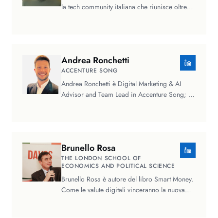
la tech community italiana che riunisce oltre
500.000 professionisti e…
Andrea
Ronchetti
ACCENTURE SONG
Andrea Ronchetti è Digital Marketing & AI
Advisor and Team Lead in Accenture Song; è
un advisor specializzato in…
Brunello
Rosa
THE LONDON SCHOOL OF
ECONOMICS AND POLITICAL SCIENCE
Brunello Rosa è autore del libro Smart Money.
Come le valute digitali vinceranno la nuova
Guerra Fredda – e perché…