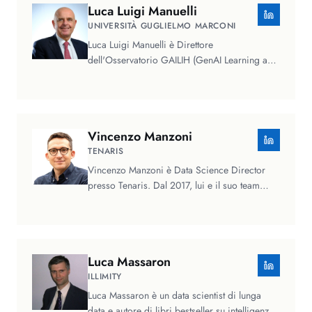
Luca Luigi
Manuelli
UNIVERSITÀ GUGLIELMO MARCONI
Luca Luigi Manuelli è Direttore
dell'Osservatorio GAILIH (GenAI Learning and
Innovation Hub) promosso da Unimarconi e…
Vincenzo
Manzoni
TENARIS
Vincenzo Manzoni è Data Science Director
presso Tenaris. Dal 2017, lui e il suo team
progettano e implementano…
Luca
Massaron
ILLIMITY
Luca Massaron è un data scientist di lunga
data e autore di libri bestseller su intelligenza