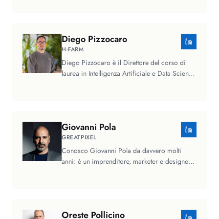
Diego
Pizzocaro
H-FARM
Diego Pizzocaro è il Direttore del corso di
laurea in Intelligenza Artificiale e Data Science
presso H-FARM College e…
Giovanni
Pola
GREATPIXEL
Conosco Giovanni Pola da davvero molti
anni: è un imprenditore, marketer e designer
da sempre in prima linea nella…
Oreste
Pollicino