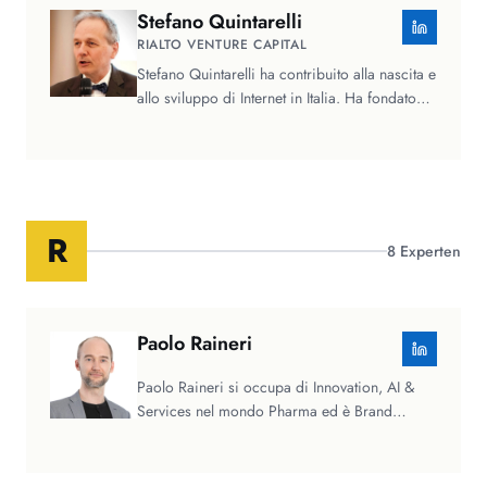
Stefano
Quintarelli
RIALTO VENTURE CAPITAL
Stefano Quintarelli ha contribuito alla nascita e
allo sviluppo di Internet in Italia. Ha fondato
nel 1994 I.NET, lo…
R
8
Experten
Paolo
Raineri
Paolo Raineri si occupa di Innovation, AI &
Services nel mondo Pharma ed è Brand
Ambassador in Ovum.ai. Più di dieci…