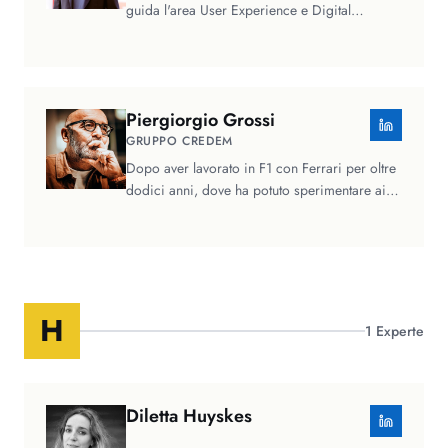
guida l'area User Experience e Digital
Processes. Ha introdotto l'approccio…
Piergiorgio
Grossi
GRUPPO CREDEM
Dopo aver lavorato in F1 con Ferrari per oltre
dodici anni, dove ha potuto sperimentare ai
massimi livelli i concetti…
H
1
Experte
Diletta
Huyskes