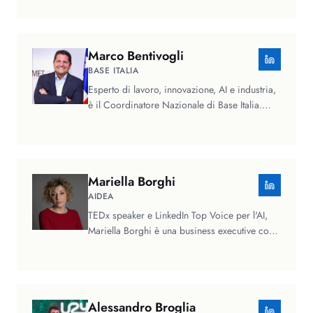
Marco
Bentivogli
BASE ITALIA
Esperto di lavoro, innovazione, AI e industria,
è il Coordinatore Nazionale di Base Italia.
Svolge attività di ricerca…
Mariella
Borghi
AIDEA
TEDx speaker e LinkedIn Top Voice per l'AI,
Mariella Borghi è una business executive con
oltre venticinque anni di…
Alessandro
Broglia