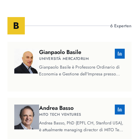
B
6
Experten
Gianpaolo
Basile
UNIVERSITÀ MERCATORUM
Gianpaolo Basile è Professore Ordinario di
Economia e Gestione dell'Impresa presso
l'Universitas Mercatorum e docente…
Andrea
Basso
MITO TECH VENTURES
Andrea Basso, PhD (EPFL CH, Stanford USA),
è attualmente managing director di MITO Tech
Ventures Fund e CTO di MITO…