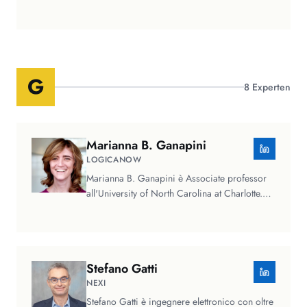
Membro del Comitato Buone…
G
8
Experten
Marianna B.
Ganapini
LOGICANOW
Marianna B. Ganapini è Associate professor
all'University of North Carolina at Charlotte.
Specializzata in filosofia…
Stefano
Gatti
NEXI
Stefano Gatti è ingegnere elettronico con oltre