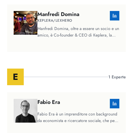
Manfredi
Domina
KEPLERA/LEXHERO
Manfredi Domina, oltre a essere un socio e un
amico, è Co-founder & CEO di Keplera, la
startup legal-tech (fondata…
E
1
Experte
Fabio
Era
Fabio Era è un imprenditore con background
da economista e ricercatore sociale, che per
lavoro si è spesso occupato di…