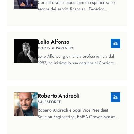
Con oltre venticinque anni di esperienza nel
settore dei servizi finanziari, Federico
Aguggini ha lavorato sia per…
Lelio
Alfonso
COMIN & PARTNERS
Lelio Alfonso, giornalista professionista dal
1987, ha iniziato la sua carriera al Corriere
Mercantile. È stato…
Roberto
Andreoli
SALESFORCE
Roberto Andreoli è oggi Vice President
Solution Engineering, EMEA Growth Markets
in Salesforce, dove attualmente guida…