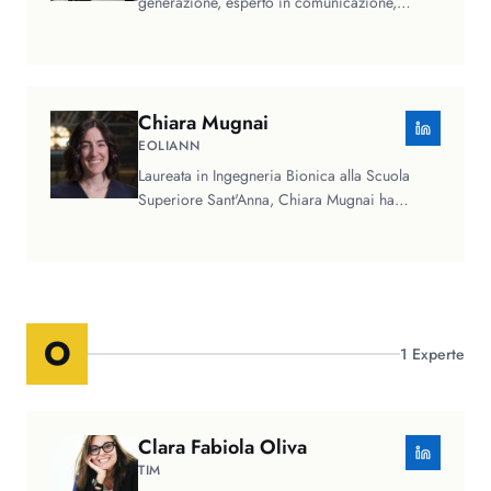
generazione, esperto in comunicazione,
marketing strategico e innovazione…
Chiara
Mugnai
EOLIANN
Laureata in Ingegneria Bionica alla Scuola
Superiore Sant'Anna, Chiara Mugnai ha
lavorato come Data Scientist in…
O
1
Experte
Clara Fabiola
Oliva
TIM