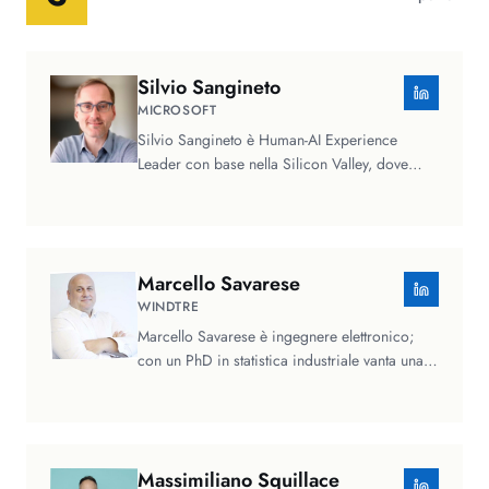
Silvio
Sangineto
MICROSOFT
Silvio Sangineto è Human-AI Experience
Leader con base nella Silicon Valley, dove
guida design e ricerca in Microsoft…
Marcello
Savarese
WINDTRE
Marcello Savarese è ingegnere elettronico;
con un PhD in statistica industriale vanta una
consolidata esperienza…
Massimiliano
Squillace