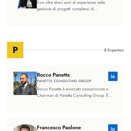
Con oltre dieci anni di esperienza nella
gestione di progetti complessi di
trasformazione digitale e di data analytics,…
P
8
Experten
Rocco
Panetta
PANETTA CONSULTING GROUP
Rocco Panetta è avvocato cassazionista e
Chairman di Panetta Consulting Group. È
specializzato in diritto delle…
Francesco
Paolone