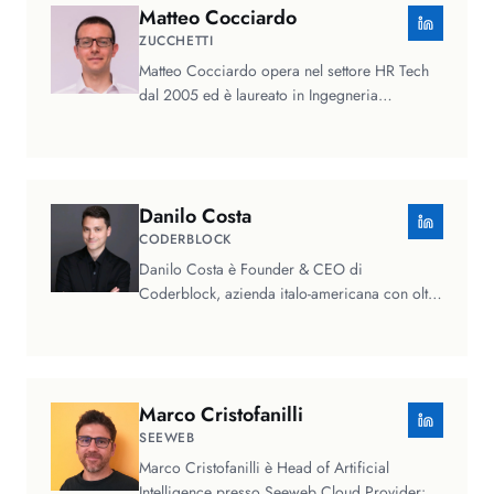
Matteo
Cocciardo
ZUCCHETTI
Matteo Cocciardo opera nel settore HR Tech
dal 2005 ed è laureato in Ingegneria
Gestionale presso il Politecnico di…
Danilo
Costa
CODERBLOCK
Danilo Costa è Founder & CEO di
Coderblock, azienda italo-americana con oltre
dieci anni di esperienza nello sviluppo…
Marco
Cristofanilli
SEEWEB
Marco Cristofanilli è Head of Artificial
Intelligence presso Seeweb Cloud Provider: