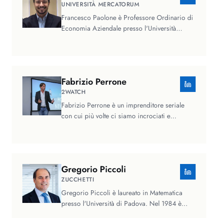
UNIVERSITÀ MERCATORUM
Francesco Paolone è Professore Ordinario di
Economia Aziendale presso l'Università
Mercatorum di Roma e Professore…
Fabrizio
Perrone
2WATCH
Fabrizio Perrone è un imprenditore seriale
con cui più volte ci siamo incrociati e
confrontati negli anni, e che ho…
Gregorio
Piccoli
ZUCCHETTI
Gregorio Piccoli è laureato in Matematica
presso l'Università di Padova. Nel 1984 è
entrato nel settore…