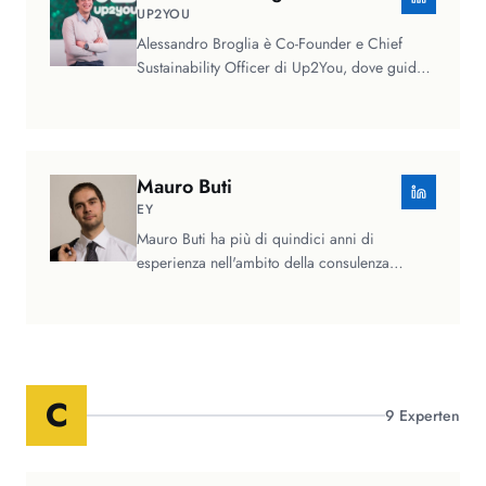
UP2YOU
Alessandro Broglia è Co-Founder e Chief
Sustainability Officer di Up2You, dove guida
l'integrazione dell'intelligenza…
Mauro
Buti
EY
Mauro Buti ha più di quindici anni di
esperienza nell'ambito della consulenza
strategica, e ha lavorato per diverse…
C
9
Experten