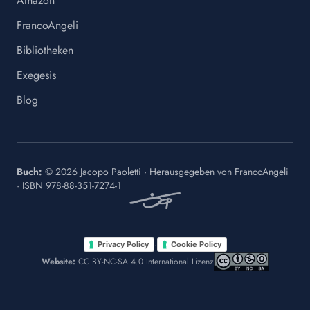
Amazon
FrancoAngeli
Bibliotheken
Exegesis
Blog
Buch:
©
2026
Jacopo Paoletti
·
Herausgegeben von
FrancoAngeli
· ISBN
978-88-351-7274-1
·
Privacy Policy
Cookie Policy
Website:
CC BY-NC-SA 4.0 International Lizenz