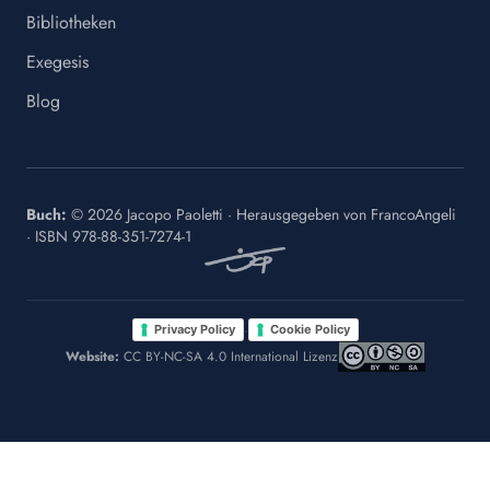
Bibliotheken
Exegesis
Blog
Buch:
©
2026
Jacopo Paoletti
·
Herausgegeben von
FrancoAngeli
· ISBN
978-88-351-7274-1
·
Privacy Policy
Cookie Policy
Website:
CC BY-NC-SA 4.0 International Lizenz