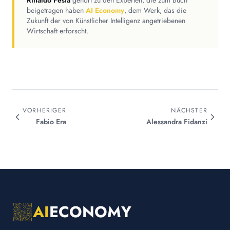
Rinaldo Festa
gehört zu den Experten, die zum Buch
beigetragen haben
AI Economy
, dem Werk, das die
Zukunft der von Künstlicher Intelligenz angetriebenen
Wirtschaft erforscht.
VORHERIGER
NÄCHSTER
Fabio
Era
Alessandra
Fidanzi
AI
ECONOMY