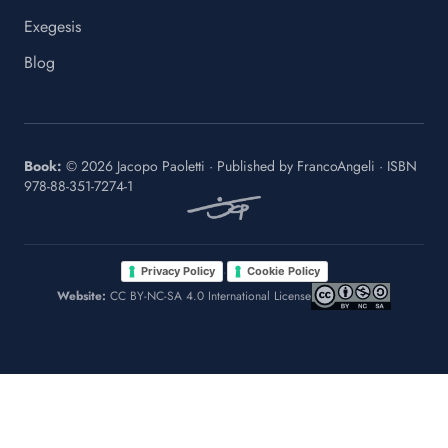
Exegesis
Blog
Book:
©
2026
Jacopo Paoletti
·
Published by
FrancoAngeli
· ISBN
978-88-351-7274-1
·
Privacy Policy
Cookie Policy
Website:
CC BY-NC-SA 4.0 International License