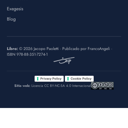
Exegesis
Blog
Libro:
©
2026
Jacopo Paoletti
·
Publicado por
FrancoAngeli
·
ISBN
978-88-351-7274-1
·
Privacy Policy
Cookie Policy
Sitio web:
Licencia CC BY-NC-SA 4.0 Internacional