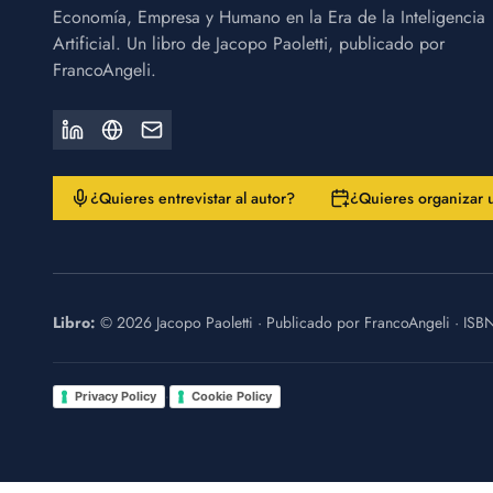
Economía, Empresa y Humano en la Era de la Inteligencia
Artificial. Un libro de Jacopo Paoletti, publicado por
FrancoAngeli.
¿Quieres entrevistar al autor?
¿Quieres organizar 
Libro:
©
2026
Jacopo Paoletti
·
Publicado por
FrancoAngeli
· ISB
·
Privacy Policy
Cookie Policy