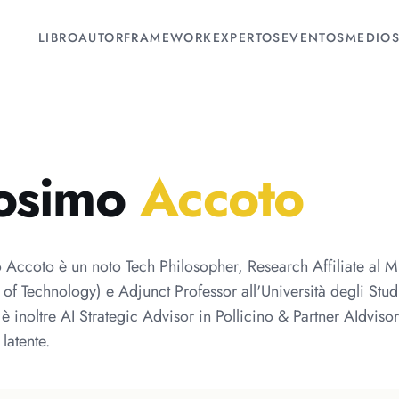
LIBRO
AUTOR
FRAMEWORK
EXPERTOS
EVENTOS
MEDIO
osimo
Accoto
Accoto è un noto Tech Philosopher, Research Affiliate al M
te of Technology) e Adjunct Professor all'Università degli S
 è inoltre AI Strategic Advisor in Pollicino & Partner AIdviso
latente.