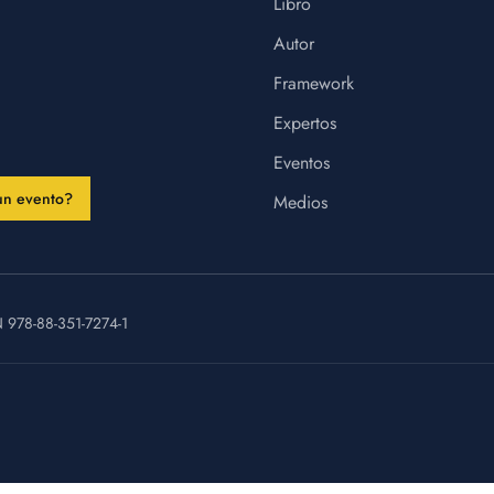
Libro
Autor
Framework
Expertos
Eventos
un evento?
Medios
N
978-88-351-7274-1