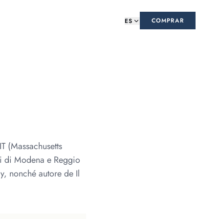
S
COMPRAR
ES
IT (Massachusetts
tudi di Modena e Reggio
ry, nonché autore de Il