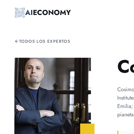
Saltar al contenido principal
AI
ECONOMY
TODOS LOS EXPERTOS
C
Cosimo 
Institu
Emilia;
pianeta 