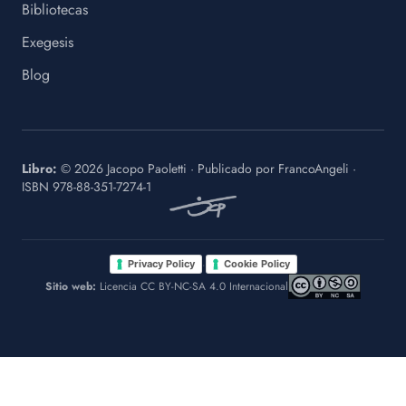
Bibliotecas
Exegesis
Blog
Libro:
©
2026
Jacopo Paoletti
·
Publicado por
FrancoAngeli
·
ISBN
978-88-351-7274-1
·
Privacy Policy
Cookie Policy
Sitio web:
Licencia CC BY-NC-SA 4.0 Internacional