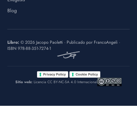
Blog
Libro:
©
2026
Jacopo Paoletti
·
Publicado por
FrancoAngeli
·
ISBN
978-88-351-7274-1
·
Privacy Policy
Cookie Policy
Sitio web:
Licencia CC BY-NC-SA 4.0 Internacional