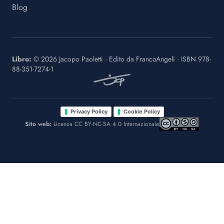
Blog
Libro:
©
2026
Jacopo Paoletti
·
Edito da
FrancoAngeli
· ISBN
978-
88-351-7274-1
·
Privacy Policy
Cookie Policy
Sito web:
Licenza CC BY-NC-SA 4.0 Internazionale
Le tue preferenze relative alla privacy