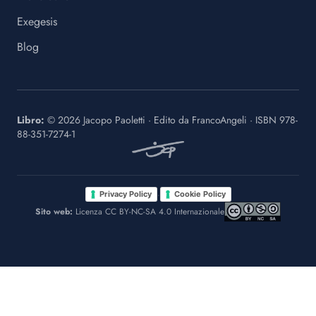
Exegesis
Blog
Libro:
©
2026
Jacopo Paoletti
·
Edito da
FrancoAngeli
· ISBN
978-
88-351-7274-1
·
Privacy Policy
Cookie Policy
Sito web:
Licenza CC BY-NC-SA 4.0 Internazionale