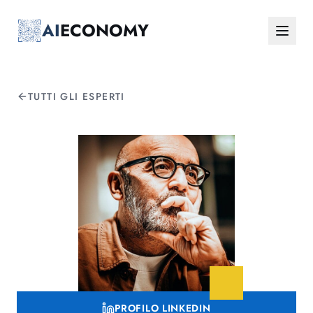
Vai al contenuto principale
AI
ECONOMY
TUTTI GLI ESPERTI
PROFILO LINKEDIN