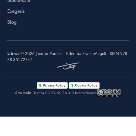
Biblioteche
Exegesis
Blog
Libro:
©
2026
Jacopo Paoletti
·
Edito da
FrancoAngeli
· ISBN
978-
88-351-7274-1
·
Privacy Policy
Cookie Policy
Sito web:
Licenza CC BY-NC-SA 4.0 Internazionale