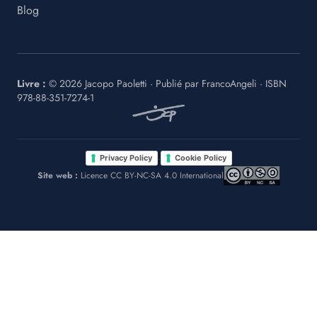
Blog
Livre :
©
2026
Jacopo Paoletti
·
Publié par
FrancoAngeli
· ISBN
978-88-351-7274-1
·
Privacy Policy
Cookie Policy
Site web :
Licence CC BY-NC-SA 4.0 International
Le tue preferenze relative alla privacy